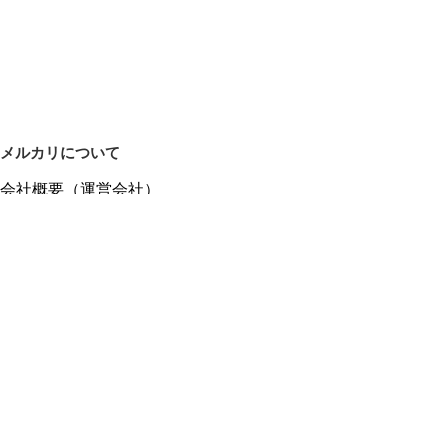
メルカリについて
会社概要（運営会社）
採用情報
プレスリリース
公式ブログ
プレスキット
メルカリUS
メルカリShops
m department（エムデパ）
ヘルプ
ヘルプセンター（ガイド・お問い合わせ）
メルカリShopsでショップを開設する
メルカリShops ショップ管理画面にログイン