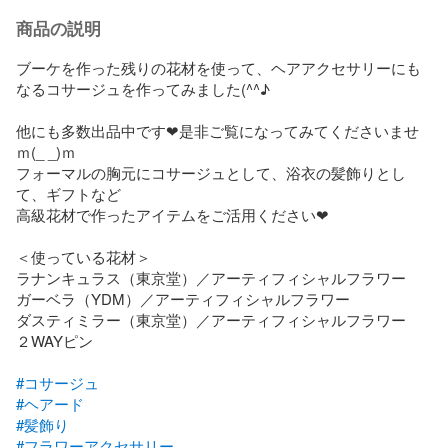
商品の説明
ブーケを作った残りの花材を使って、ヘアアクセサリーにも
なるコサージュを作ってみました(^^♪

他にも多数出品中です❤是非ご覧になってみてくださいませ
ｍ(_ _)ｍ

フォーマルの胸元にコサージュとして、浴衣の髪飾りとし
て、ギフトなど

高級花材で作ったアイテムをご活用ください❤

＜使っている花材＞

ラナンキュラス（東京堂）／アーティフィシャルフラワー

ガーベラ（YDM）／アーティフィシャルフラワー

ダスティミラー（東京堂）／アーティフィシャルフラワー

２WAYピン

#コサージュ
#ヘアード
#髪飾り
#フラワーアクセサリー