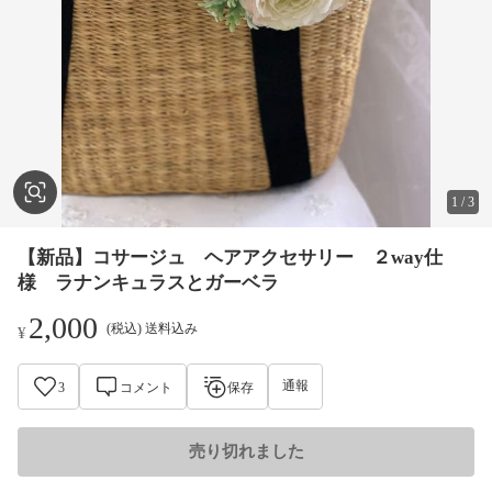
1
/
3
【新品】コサージュ ヘアアクセサリー ２way仕
様 ラナンキュラスとガーベラ
2,000
(税込) 送料込み
¥
通報
3
コメント
保存
売り切れました