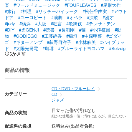
楽
#ワールドミュージック
#FOURLEAVES
#尾形大作
#旅行
#料理
#リッチーバイラーク
#松任谷由実
#アウト
ドア
#ユーロビート
#演劇
#オペラ
#演歌
#漫才
#judy
#横浜
#大阪
#狂言
#歌舞伎
#テレサ・テン
#DIY
#光GENJI
#読書
#長渕剛
#猫
#小澤征爾
#動
物
#GODIEGO
#工藤静香
#稲垣
#中森明菜
#ゴダイ
ゴ
#ギターアンプ
#荻野目洋子
#小林麻美
#ハイブリッ
ド
#太陽光発電
#珈琲
#ブルーライトヨコハマ
#Solveig
5か月前
商品の情報
CD・DVD・ブルーレイ
カテゴリー
CD
ジャズ
目立った傷や汚れなし
商品の状態
細かな使用感・傷・汚れはあるが、目立たない
配送料の負担
送料込み(出品者負担)