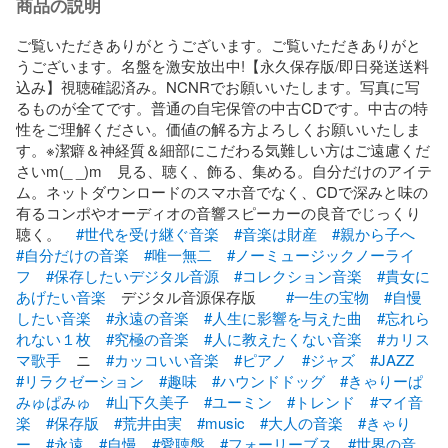
商品の説明
ご覧いただきありがとうございます。ご覧いただきありがと
うございます。名盤を激安放出中!【永久保存版/即日発送送料
込み】視聴確認済み。NCNRでお願いいたします。写真に写
るものが全てです。普通の自宅保管の中古CDです。中古の特
性をご理解ください。価値の解る方よろしくお願いいたしま
す。※潔癖＆神経質＆細部にこだわる気難しい方はご遠慮くだ
さいm(_ _)m　見る、聴く、飾る、集める。自分だけのアイテ
ム。ネットダウンロードのスマホ音でなく、CDで深みと味の
有るコンポやオーディオの音響スピーカーの良音でじっくり
聴く。　
#世代を受け継ぐ音楽
#音楽は財産
#親から子へ
#自分だけの音楽
#唯一無二
#ノーミュージックノーライ
フ
#保存したいデジタル音源
#コレクション音楽
#貴女に
あげたい音楽
　デジタル音源保存版　　
#一生の宝物
#自慢
したい音楽
#永遠の音楽
#人生に影響を与えた曲
#忘れら
れない１枚
#究極の音楽
#人に教えたくない音楽
#カリス
マ歌手
　ニ　
#カッコいい音楽
#ピアノ
#ジャズ
#JAZZ
#リラクゼーション
#趣味
#ハウンドドッグ
#きゃりーぱ
みゅぱみゅ
#山下久美子
#ユーミン
#トレンド
#マイ音
楽
#保存版
#荒井由実
#music
#大人の音楽
#きゃり
ー
#永遠
#自慢
#愛聴盤
#フォーリーブス
#世界の音