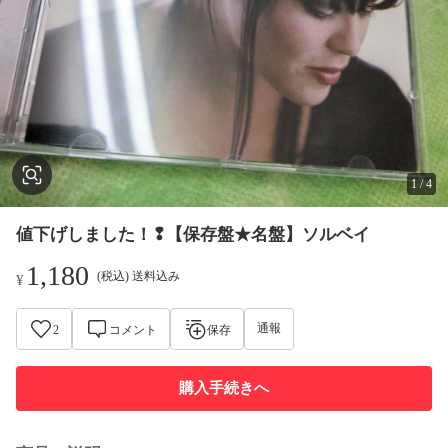
1
/
4
値下げしました！❢【保存盤★名盤】ソルベイ
1,180
(税込) 送料込み
¥
通報
2
コメント
保存
購入手続きへ