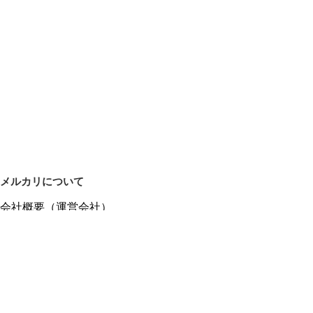
メルカリについて
会社概要（運営会社）
採用情報
プレスリリース
公式ブログ
プレスキット
メルカリUS
メルカリShops
m department（エムデパ）