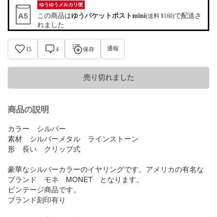
ゆうゆうメルカリ便
この商品は
ゆうパケットポストmini
で配送さ
(送料 ¥160)
れました
通報
15
4
保存
売り切れました
商品の説明
カラー　シルバー

素材　シルバーメタル　ラインストーン

形　長い　クリップ式　

豪華なシルバーカラーのイヤリングです。アメリカの有名な
ブランド　モネ　MONET　となります。

ビンテージ商品です。

ブランド刻印有り
