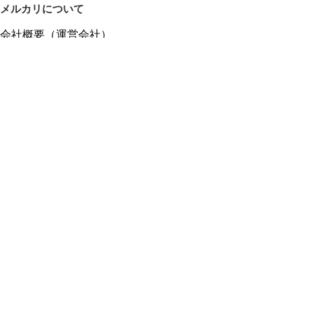
メルカリについて
会社概要（運営会社）
採用情報
プレスリリース
公式ブログ
プレスキット
メルカリUS
メルカリShops
m department（エムデパ）
ヘルプ
ヘルプセンター（ガイド・お問い合わせ）
メルカリShopsでショップを開設する
メルカリShops ショップ管理画面にログイン
メルカリShops出店者向けガイド
お問い合わせ一覧
フリーワードから商品をさがす
プライバシーと利用規約
メルカリ利用規約
メルカリShops利用規約