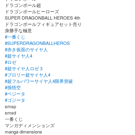
ドラゴンボール超

ドラゴンボールヒーローズ

SUPER DRAGONBALL HEROES 4th

ドラゴンボールフィギュアセット売り

#一番くじ
#SUPERDRAGONBALLHEROS
#赤き仮面のサイヤ人
#超サイヤ人4
#ロゼ
#超サイヤ人ロゼ３
#ブロリー超サイヤ人4
#超フルパワーサイヤ人4限界突破
#孫悟空
#ベジータ
#ゴジータ
smsp

smsd

一番くじ

マンガディメンションズ

manga dimensions
