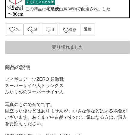
らくらくメルカリ便
3辺合計

この商品は
宅急便
で配送されました
(送料 ¥850)
〜80cm
通報
24
46
4
保存
売り切れました
商品の説明
フィギュアーツZERO 超激戦

スーパーサイヤ人トランクス

ふたりめのスーパーサイヤ人

写真のもので全てです。

目立った傷などはありませんが、小さな傷などはある場合が
ございます。あくまで中古品ですので、気になる方はご購入
をお控えください。
