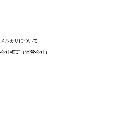
メルカリについて
会社概要（運営会社）
採用情報
プレスリリース
公式ブログ
プレスキット
メルカリUS
メルカリShops
m department（エムデパ）
ヘルプ
ヘルプセンター（ガイド・お問い合わせ）
メルカリShopsでショップを開設する
メルカリShops ショップ管理画面にログイン
メルカリShops出店者向けガイド