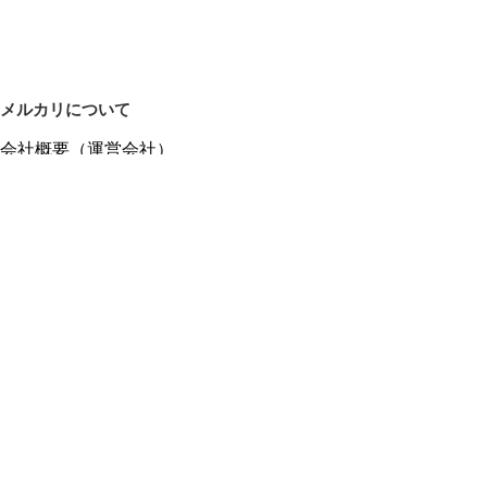
メルカリについて
会社概要（運営会社）
採用情報
プレスリリース
公式ブログ
プレスキット
メルカリUS
メルカリShops
m department（エムデパ）
ヘルプ
ヘルプセンター（ガイド・お問い合わせ）
メルカリShopsでショップを開設する
メルカリShops ショップ管理画面にログイン
メルカリShops出店者向けガイド
お問い合わせ一覧
フリーワードから商品をさがす