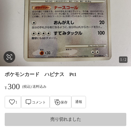
1
/
2
ポケモンカード ハピナス Pt1
300
(税込) 送料込み
¥
通報
1
コメント
保存
売り切れました