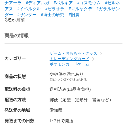
ナアーラ
#ディアルガ
#パルキア
#コスモウム
#ゼルネ
アス
#イベルタル
#ゼラオラ
#マルヤクデ
#ガラルサン
ダー
#サンダー
#博士の研究
#旧裏
5か月前
商品の情報
ゲーム・おもちゃ・グッズ
カテゴリー
トレーディングカード
ポケモンカードゲーム
やや傷や汚れあり
商品の状態
目につく傷や汚れがある
配送料の負担
送料込み(出品者負担)
配送の方法
郵便（定型、定形外、書留など）
発送元の地域
愛知県
発送までの日数
1~2日で発送