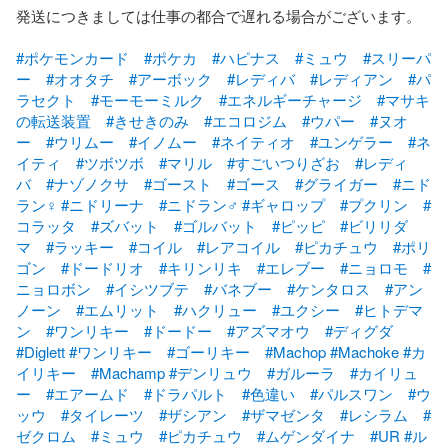
発送につきましては仕事の都合で遅れる場合がございます。

#ポケモンカード
#ポケカ
#ハピナス
#ミュウ
#スリーパ
ー
#オオタチ
#アーボック
#レディバ
#レディアン
#パ
ラセクト
#モーモーミルク
#エネルギーチャージ
#マサキ
の転送装置
#きせきのみ
#エコロジム
#ウパー
#ヌオ
ー
#ウリムー
#イノムー
#ネイティオ
#ユンゲラー
#ネ
イティ
#ツボツボ
#マリル
#すごいつりざお
#レディ
バ
#ナゾノクサ
#ゴースト
#ゴース
#グライガー
#ニド
ラン♀
#ニドリーナ
#ニドラン♂
#ギャロップ
#プクリン
#
コラッタ
#ズバット
#ゴルバット
#ピッピ
#ビリリダ
マ
#ラッキー
#コイル
#レアコイル
#ピカチュウ
#ポリ
ゴン
#ドードリオ
#キリンリキ
#エレブー
#ニョロモ
#
ニョロボン
#イシツブテ
#バネブー
#ケンタロス
#アン
ノーン
#エムリット
#ハクリュー
#ユクシー
#ヒトデマ
ン
#ワンリキー
#ドードー
#アズマオウ
#ディグダ
#Diglett
#ワンリキー
#ゴーリキー
#Machop
#Machoke
#カ
イリキー
#Machamp
#デンリュウ
#ガルーラ
#カイリュ
ー
#エアームド
#ドラパルト
#色違い
#パルスワン
#ウ
ッウ
#タイレーツ
#ザシアン
#ザマゼンタ
#レシラム
#
ゼクロム
#ミュウ
#ピカチュウ
#ムゲンダイナ
#UR
#ル