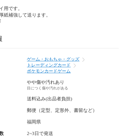
イ用です。

厚紙補強して送ります。
前
報
ゲーム・おもちゃ・グッズ
トレーディングカード
ポケモンカードゲーム
やや傷や汚れあり
目につく傷や汚れがある
送料込み(出品者負担)
郵便（定型、定形外、書留など）
福岡県
数
2~3日で発送