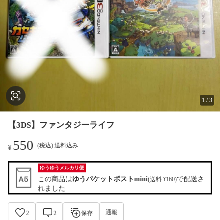
1
/
3
【3DS】ファンタジーライフ
550
(税込) 送料込み
¥
ゆうゆうメルカリ便
この商品は
ゆうパケットポストmini
で配送さ
(送料 ¥160)
れました
通報
2
2
保存