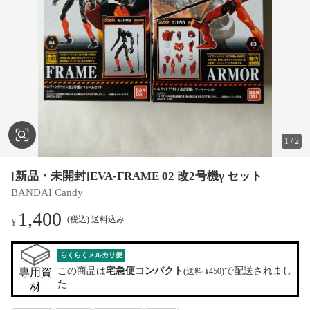
1
/
2
[新品・未開封]EVA-FRAME 02 改2号機γ セット
BANDAI Candy
1,400
(税込) 送料込み
¥
らくらくメルカリ便
この商品は
宅急便コンパクト
で配送されまし
専用資
(送料 ¥450)
た
材