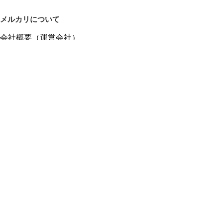
メルカリについて
会社概要（運営会社）
採用情報
プレスリリース
公式ブログ
プレスキット
メルカリUS
メルカリShops
m department（エムデパ）
ヘルプ
ヘルプセンター（ガイド・お問い合わせ）
メルカリShopsでショップを開設する
メルカリShops ショップ管理画面にログイン
メルカリShops出店者向けガイド
お問い合わせ一覧
フリーワードから商品をさがす
プライバシーと利用規約
メルカリ利用規約