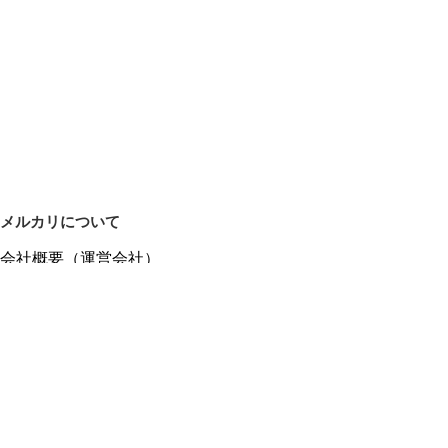
メルカリについて
会社概要（運営会社）
採用情報
プレスリリース
公式ブログ
プレスキット
メルカリUS
メルカリShops
m department（エムデパ）
ヘルプ