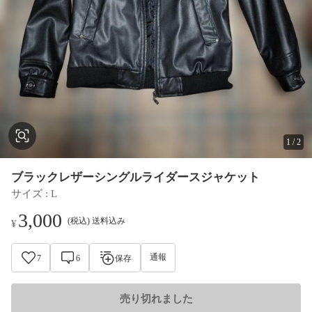
1
/
2
ブラックレザーシングルライダースジャケット
サイズ
 : 
L
3,000
(税込) 送料込み
¥
通報
7
6
保存
売り切れました