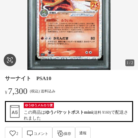
1
/
2
サーナイト PSA10
7,300
(税込) 送料込み
¥
ゆうゆうメルカリ便
この商品は
ゆうパケットポストmini
で配送さ
(送料 ¥160)
れました
通報
2
コメント
保存