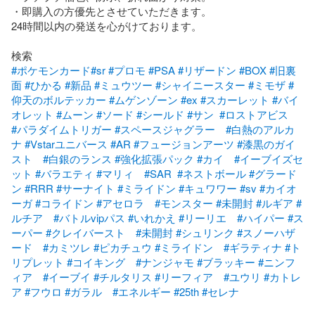
・即購入の方優先とさせていただきます。

24時間以内の発送を心がけております。

#ポケモンカード
#sr
#プロモ
#PSA
#リザードン
#BOX
#旧裏
面
#ひかる
#新品
#ミュウツー
#シャイニースター
#ミモザ
#
仰天のボルテッカー
#ムゲンゾーン
#ex
#スカーレット
#バイ
オレット
#ムーン
#ソード
#シールド
#サン
#ロストアビス
#パラダイムトリガー
#スペースジャグラー
#白熱のアルカ
ナ
#Vstarユニバース
#AR
#フュージョンアーツ
#漆黒のガイ
スト
#白銀のランス
#強化拡張パック
#カイ
#イーブイズセ
ット
#バラエティ
#マリィ
#SAR
#ネストボール
#グラード
ン
#RRR
#サーナイト
#ミライドン
#キュワワー
#sv
#カイオ
ーガ
#コライドン
#アセロラ
#モンスター
#未開封
#ルギア
#
ルチア
#バトルvipパス
#いれかえ
#リーリエ
#ハイパー
#ス
ーパー
#クレイバースト
#未開封
#シュリンク
#スノーハザ
ード
#カミツレ
#ピカチュウ
#ミライドン
#ギラティナ
#ト
リプレット
#コイキング
#ナンジャモ
#ブラッキー
#ニンフ
ィア
#イーブイ
#チルタリス
#リーフィア
#ユウリ
#カトレ
ア
#フウロ
#ガラル
#エネルギー
#25th
#セレナ