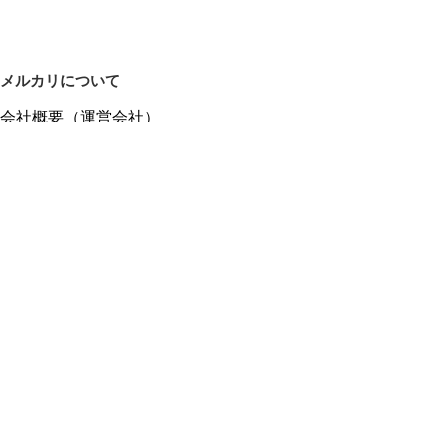
メルカリについて
会社概要（運営会社）
採用情報
プレスリリース
公式ブログ
プレスキット
メルカリUS
メルカリShops
m department（エムデパ）
ヘルプ
ヘルプセンター（ガイド・お問い合わせ）
メルカリShopsでショップを開設する
メルカリShops ショップ管理画面にログイン
メルカリShops出店者向けガイド
お問い合わせ一覧
フリーワードから商品をさがす