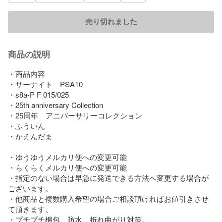
売り切れました
商品の説明
・商品内容

・サーナイト　PSA10 

・s8a-P F 015/025

・25th anniversary Collection

・25周年　アニバーサリーコレクション

・ふういん

・かえんだま

・ゆうゆうメルカリ便への変更可能

・らくらくメルカリ便への変更可能

・指定のない場合は早急に発送できる方法へ変更する場合が
ございます。

・他商品と複数購入希望の場合ご相談頂ければお値引きさせ
て頂きます。

・プチプチ梱包、防水、折れ曲がり対策。
