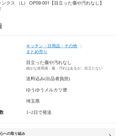
ンクス （L） OP09-001【目立った傷や汚れなし】
前
報
キッチン・日用品・その他
まとめ売り
目立った傷や汚れなし
細かな使用感・傷・汚れはあるが、目立たない
送料込み(出品者負担)
ゆうゆうメルカリ便
埼玉県
数
1~2日で発送
心への取り組み