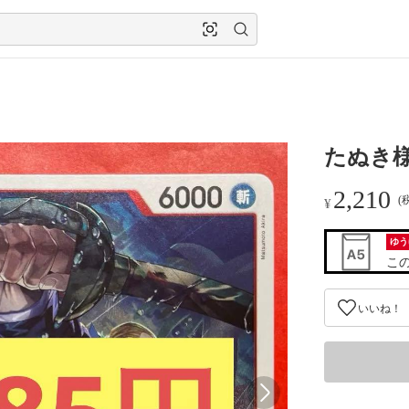
たぬき様
2,210
(
¥
ゆう
こ
いいね！