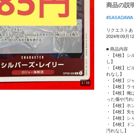
商品の説
#SASADA
リクエストあ
2024年09
■ 商品内容

・【4枚】シル
し】

・【4枚】ビル
れなし】

・【4枚】ジャ
1
/
10
・【4枚】ライ
・【4枚】俺は
った傷や汚れ
・【4枚】ホン
・【4枚】失せ
・【4枚】シャ
・【4枚】ドン
汚れなし】
