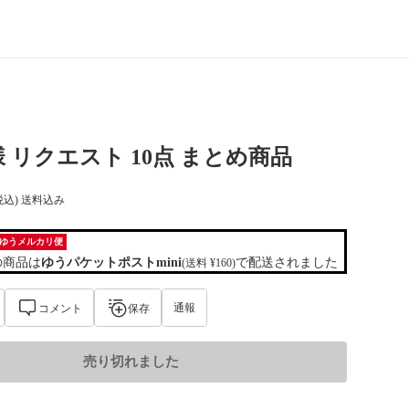
 リクエスト 10点 まとめ商品
税込) 送料込み
ゆうメルカリ便
の商品は
ゆうパケットポストmini
で配送されました
(送料 ¥160)
通報
コメント
保存
売り切れました