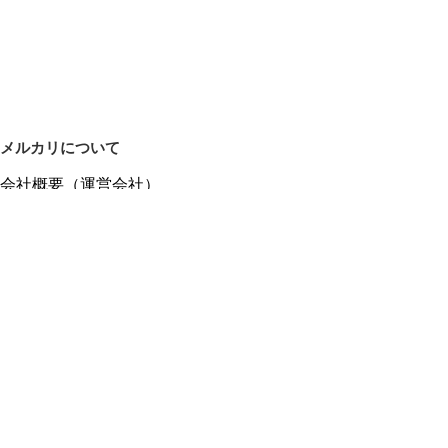
メルカリについて
会社概要（運営会社）
採用情報
プレスリリース
公式ブログ
プレスキット
メルカリUS
メルカリShops
m department（エムデパ）
ヘルプ
ヘルプセンター（ガイド・お問い合わせ）
メルカリShopsでショップを開設する
メルカリShops ショップ管理画面にログイン