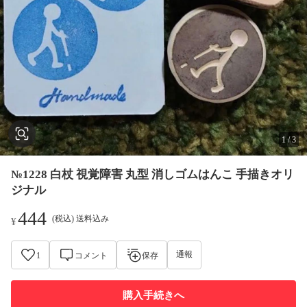
1
/
3
№1228 白杖 視覚障害 丸型 消しゴムはんこ 手描きオリ
ジナル
444
(税込) 送料込み
¥
通報
1
コメント
保存
購入手続きへ