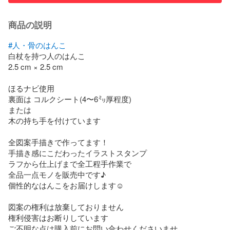
商品の説明
#人・骨のはんこ
白杖を持つ人のはんこ

2.5 cm × 2.5 cm 

ほるナビ使用

裏面は コルクシート(4〜6㍉厚程度)

または

木の持ち手を付けています

全図案手描きで作ってます！

手描き感にこだわったイラストスタンプ

ラフから仕上げまで全工程手作業で

全品一点モノを販売中です♪

個性的なはんこをお届けします☺︎

図案の権利は放棄しておりません

権利侵害はお断りしています

ご不明な点は購入前にお問い合わせくださいませ
