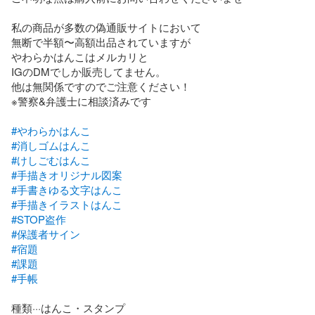
私の商品が多数の偽通販サイトにおいて

無断で半額〜高額出品されていますが

やわらかはんこはメルカリと

IGのDMでしか販売してません。

他は無関係ですのでご注意ください！

※警察&弁護士に相談済みです

#やわらかはんこ
#消しゴムはんこ
#けしごむはんこ
#手描きオリジナル図案
#手書きゆる文字はんこ
#手描きイラストはんこ
#STOP盗作
#保護者サイン
#宿題
#課題
#手帳
種類···はんこ・スタンプ
