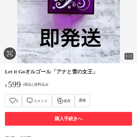
1
/
2
Let it Goオルゴール「アナと雪の女王」
599
(税込) 送料込み
¥
通報
8
コメント
保存
購入手続きへ