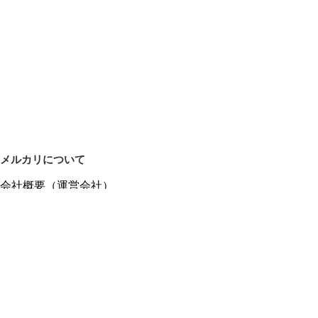
メルカリについて
会社概要（運営会社）
採用情報
プレスリリース
公式ブログ
プレスキット
メルカリUS
メルカリShops
m department（エムデパ）
ヘルプ