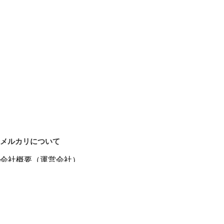
メルカリについて
会社概要（運営会社）
採用情報
プレスリリース
公式ブログ
プレスキット
メルカリUS
メルカリShops