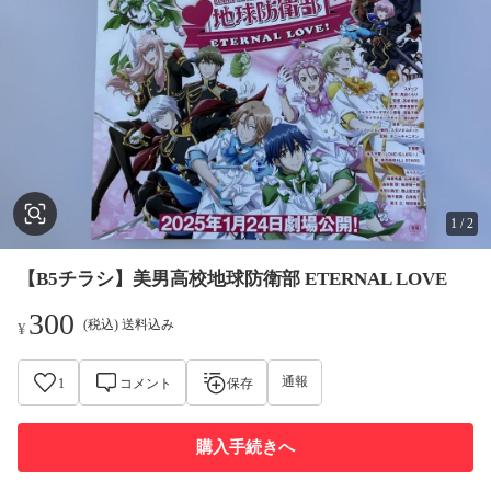
1
/
2
【B5チラシ】美男高校地球防衛部 ETERNAL LOVE
300
(税込) 送料込み
¥
通報
1
コメント
保存
購入手続きへ