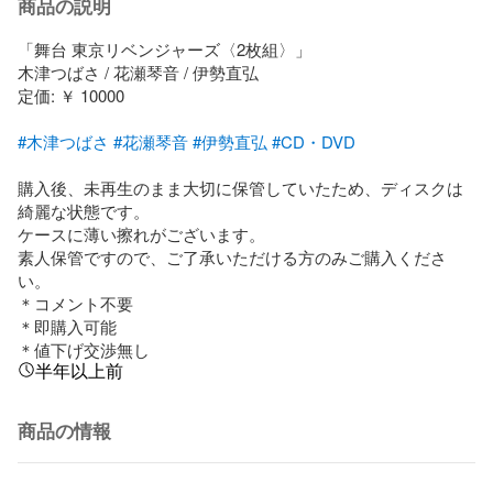
商品の説明
「舞台 東京リベンジャーズ〈2枚組〉」

木津つばさ / 花瀬琴音 / 伊勢直弘

定価: ￥ 10000

#木津つばさ
#花瀬琴音
#伊勢直弘
#CD・DVD
購入後、未再生のまま大切に保管していたため、ディスクは
綺麗な状態です。

ケースに薄い擦れがございます。

素人保管ですので、ご了承いただける方のみご購入くださ
い。

＊コメント不要

＊即購入可能

＊値下げ交渉無し
半年以上前
商品の情報