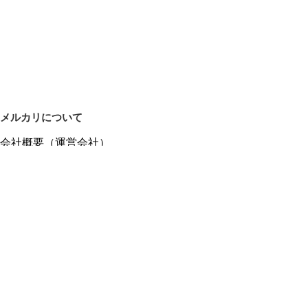
メルカリについて
会社概要（運営会社）
採用情報
プレスリリース
公式ブログ
プレスキット
メルカリUS
メルカリShops
m department（エムデパ）
ヘルプ
ヘルプセンター（ガイド・お問い合わせ）
メルカリShopsでショップを開設する