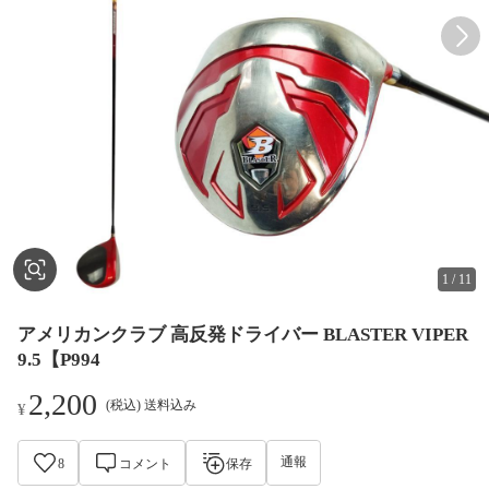
1
/
11
アメリカンクラブ 高反発ドライバー BLASTER VIPER
9.5【P994
2,200
(税込) 送料込み
¥
通報
8
コメント
保存