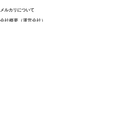
メルカリについて
会社概要（運営会社）
採用情報
プレスリリース
公式ブログ
プレスキット
メルカリUS
メルカリShops
m department（エムデパ）
ヘルプ
ヘルプセンター（ガイド・お問い合わせ）
メルカリShopsでショップを開設する
メルカリShops ショップ管理画面にログイン
メルカリShops出店者向けガイド
お問い合わせ一覧
フリーワードから商品をさがす
プライバシーと利用規約
メルカリ利用規約