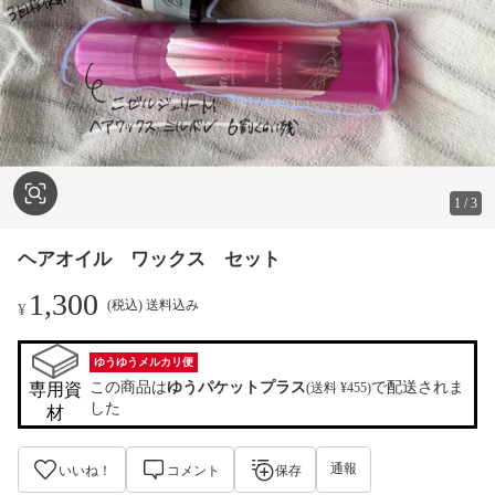
1
/
3
ヘアオイル ワックス セット
1,300
(税込) 送料込み
¥
ゆうゆうメルカリ便
この商品は
ゆうパケットプラス
で配送されま
専用資
(送料 ¥455)
した
材
通報
いいね！
コメント
保存