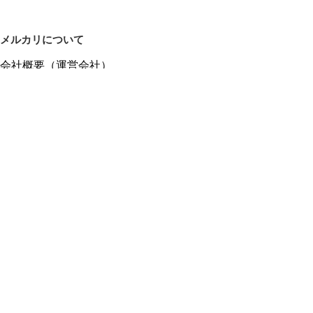
メルカリについて
会社概要（運営会社）
採用情報
プレスリリース
公式ブログ
プレスキット
メルカリUS
メルカリShops
m department（エムデパ）
ヘルプ
ヘルプセンター（ガイド・お問い合わせ）
メルカリShopsでショップを開設する
メルカリShops ショップ管理画面にログイン
メルカリShops出店者向けガイド
お問い合わせ一覧
フリーワードから商品をさがす
プライバシーと利用規約