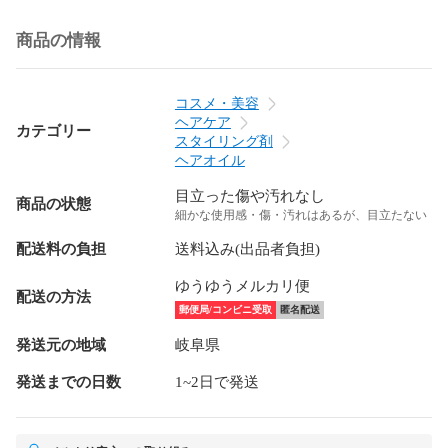
商品の情報
コスメ・美容
ヘアケア
カテゴリー
スタイリング剤
ヘアオイル
目立った傷や汚れなし
商品の状態
細かな使用感・傷・汚れはあるが、目立たない
配送料の負担
送料込み(出品者負担)
ゆうゆうメルカリ便
配送の方法
郵便局/コンビニ受取
匿名配送
発送元の地域
岐阜県
発送までの日数
1~2日で発送