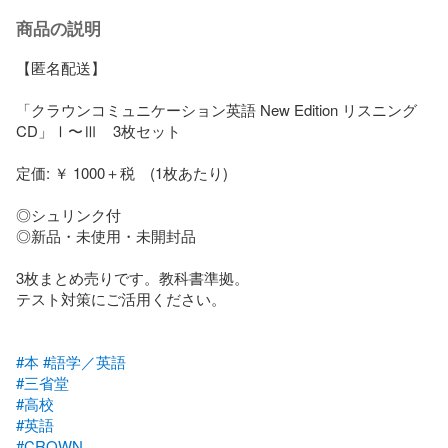
商品の説明
【匿名配送】

「クラウンコミュニケーション英語 New Edition リスニング
CD」Ⅰ〜Ⅲ　3枚セット

定価: ￥ 1000＋税　(1枚あたり)

◎シュリンク付

◎新品・未使用・未開封品

3枚まとめ売りです。教科書準拠。

テスト対策にご活用ください。

#本
#語学／英語
#三省堂
#高校
#英語
#CROWN