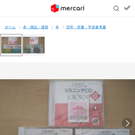
ホーム
本・雑誌・漫画
本
語学・辞書・学習参考書