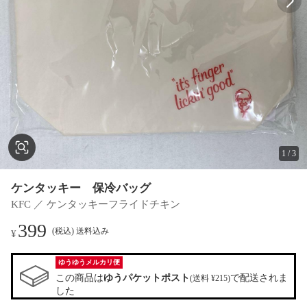
1
/
3
ケンタッキー 保冷バッグ
KFC ／ ケンタッキーフライドチキン
399
(税込) 送料込み
¥
ゆうゆうメルカリ便
この商品は
ゆうパケットポスト
で配送されま
(送料 ¥215)
した