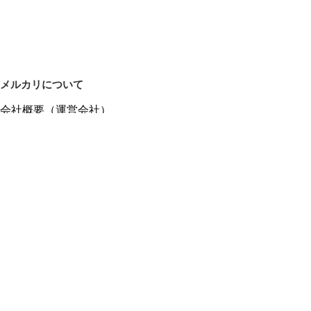
メルカリについて
会社概要（運営会社）
採用情報
プレスリリース
公式ブログ
プレスキット
メルカリUS
メルカリShops
m department（エムデパ）
ヘルプ
ヘルプセンター（ガイド・お問い合わせ）
メルカリShopsでショップを開設する
メルカリShops ショップ管理画面にログイン
メルカリShops出店者向けガイド
お問い合わせ一覧