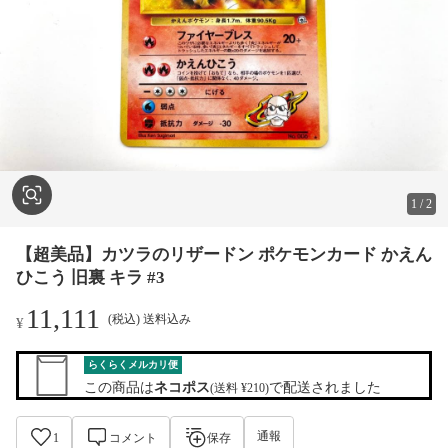
1
/
2
【超美品】カツラのリザードン ポケモンカード かえん
ひこう 旧裏 キラ #3
11,111
(税込) 送料込み
¥
らくらくメルカリ便
この商品は
ネコポス
で配送されました
(送料 ¥210)
通報
1
コメント
保存