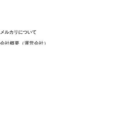
メルカリについて
会社概要（運営会社）
採用情報
プレスリリース
公式ブログ
プレスキット
メルカリUS
メルカリShops
m department（エムデパ）
ヘルプ
ヘルプセンター（ガイド・お問い合わせ）
メルカリShopsでショップを開設する
メルカリShops ショップ管理画面にログイン
メルカリShops出店者向けガイド
お問い合わせ一覧