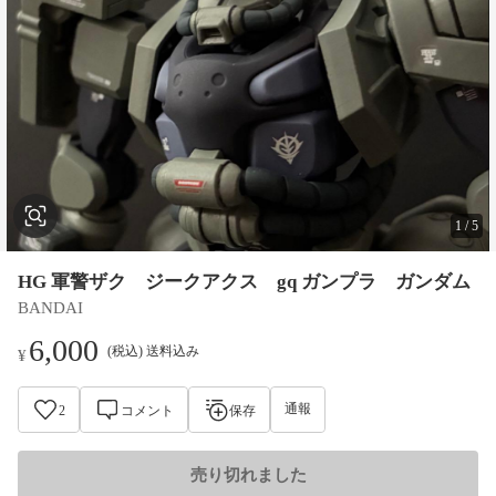
1
/
5
HG 軍警ザク ジークアクス gq ガンプラ ガンダム
BANDAI
6,000
(税込) 送料込み
¥
通報
2
コメント
保存
売り切れました