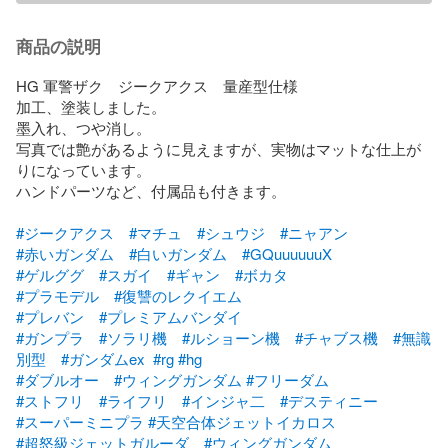
商品の説明
HG 軍警ザク　ジークアクス　量産型仕様

加工、塗装しました。

墨入れ、つや消し。

写真では艶があるように見えますが、実物はマットな仕上が
りになっています。

ハンドパーツなど、付属品も付きます。

#ジークアクス
#マチュ
#シュウジ
#ニャアン
#赤いガンダム
#白いガンダム
#GQuuuuuuX
#ゲルググ
#スガイ
#ギャン
#ボカタ
#プラモデル
#復讐のレクイエム
#プレバン
#プレミアムバンダイ
#ガンプラ
#ソラリ機
#ルショーン機
#チャブス機
#無識
別型
#ガンダムex
#rg
#hg
#ダブルオー
#ウィングガンダム
#フリーダム
#ストフリ
#ライフリ
#インジャ二
#デスティニー
#スーパーミニプラ
#天空合体ジェットイカロス
#超怒級ジェットガルーダ
#ウィングガンダム