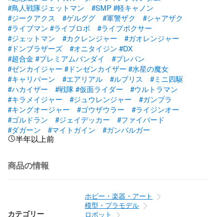
#鳥人戦隊ジェットマン
#SMP
#軽キャノン
#ジークアクス
#ゲルググ
#軍警ザク
#シャアザク
#ライブマン
#ライブロボ
#ライブボクサー
#ジェットマン
#カクレンジャー
#ガオレンジャー
#ドンブラザーズ
#オニタイジン
#DX
#超合金
#プレミアムバンダイ
#プレバン
#ゼンカイジャー
#ドンゼンカイザー
#水星の魔女
#キャリバーン
#エアリアル
#ルブリス
#ミニ四駆
#ハカイザー
#戦隊
#仮面ライダー
#ウルトラマン
#キラメイジャー
#ジュウレンジャー
#ガンプラ
#キングオージャー
#ゴウザウラー
#ライジンオー
#ゴルドラン
#ジェイデッカー
#ファイバード
#ダガーン
#マイトガイン
#ガンバルガー
半年以上前
商品の情報
ホビー・楽器・アート
模型・プラモデル
カテゴリー
ロボット