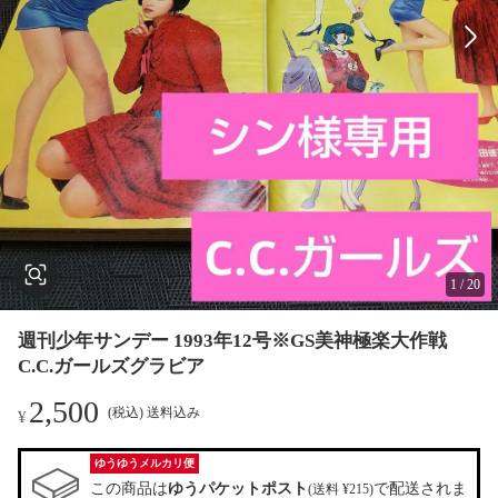
1
/
20
週刊少年サンデー 1993年12号※GS美神極楽大作戦
C.C.ガールズグラビア
2,500
(税込) 送料込み
¥
ゆうゆうメルカリ便
この商品は
ゆうパケットポスト
で配送されま
(送料 ¥215)