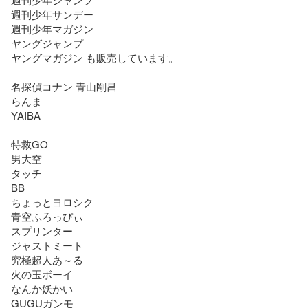
週刊少年サンデー

週刊少年マガジン

ヤングジャンプ

ヤングマガジン も販売しています。

名探偵コナン 青山剛昌

らんま

YAIBA

特救GO

男大空

タッチ

BB

ちょっとヨロシク

青空ふろっぴぃ

スプリンター

ジャストミート

究極超人あ～る

火の玉ボーイ

なんか妖かい

GUGUガンモ
