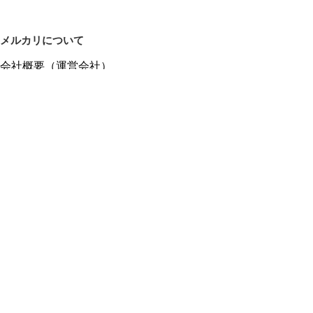
メルカリについて
会社概要（運営会社）
採用情報
プレスリリース
公式ブログ
プレスキット
メルカリUS
メルカリShops
m department（エムデパ）
ヘルプ
ヘルプセンター（ガイド・お問い合わせ）
メルカリShopsでショップを開設する
メルカリShops ショップ管理画面にログイン
メルカリShops出店者向けガイド
お問い合わせ一覧
フリーワードから商品をさがす
プライバシーと利用規約