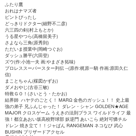
ふたり鷹

おれはナマズ者

ピントぴったし

どっきりドクター(細野不二彦) 

六三四の剣(村上もとか)

うる星やつら(高橋留美子) 

さよなら三角(原秀則)

ただいま授業中(岡崎つぐお)

ダッシュ勝平(六田登) 

ズウ(作:小池一夫 画:やまざき拓味)

プロレススーパースター列伝 --(原作:梶原一騎 作画:原田久仁
信) 

まことちゃん(楳図かずお) 

ダメおやじ(古谷三敏) 

特救ＧＯ！(さいとう・たかお)

結界師  ハヤテのごとく！ MARΩ 金色のガッシュ！！ 史上最
強の弟子 兄ふんじゃった！ ダレン・シャン GOLDEN★AGE 
MAJOR クロスゲーム うえきの法則プラス ワイルドライフ 最
強！都立あおい坂高校野球部 妖逆門 あいこら 絶対可憐チル
ドレン 焼き立て！！ジャぱん RANGEMAN ネコなび 武心
BUSHIN ブリザードアクセル