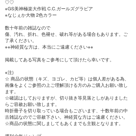
♡♡

※GS美神極楽大作戦 C.C.ガールズグラビア

※なじぇか大物 2色カラー

数十年前の雑誌なので

傷、汚れ、折れ、色褪せ、破れ等がある場合もあります。ご
了承ください。

※※神経質な方は、本当にご遠慮ください※※

掲載してある写真をご参考にして頂けたら幸いです。

※注)

☆ 商品の状態（キズ、ヨゴレ、カビ等）は個人差がある為、
画像をよくご参照の上ご理解頂ける方のみご購入お願い致し
ます。

☆確認はしておりますが、切り抜き等見落としがありました
らご容赦お願い致します。

時折冊子を切り取っている場合もございます、十数年前の中
古雑誌なのでご容赦下さい。神経質な方はご遠慮ください。

☆商品の状態に関しましてもあくまでも主観となります。 

週刊少年ジャンプ
