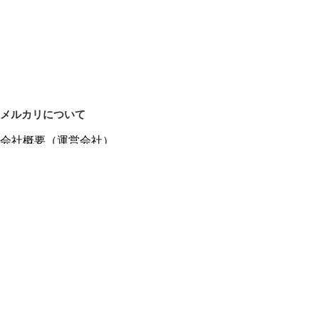
メルカリについて
会社概要（運営会社）
採用情報
プレスリリース
公式ブログ
プレスキット
メルカリUS
メルカリShops
m department（エムデパ）
ヘルプ
ヘルプセンター（ガイド・お問い合わせ）
メルカリShopsでショップを開設する
メルカリShops ショップ管理画面にログイン