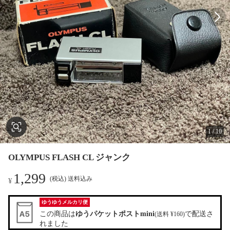
1
/
10
OLYMPUS FLASH CL ジャンク
1,299
(税込) 送料込み
¥
ゆうゆうメルカリ便
この商品は
ゆうパケットポストmini
で配送さ
(送料 ¥160)
れました