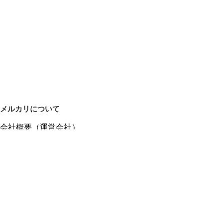
メルカリについて
会社概要（運営会社）
採用情報
プレスリリース
公式ブログ
プレスキット
メルカリUS
メルカリShops
m department（エムデパ）
ヘルプ