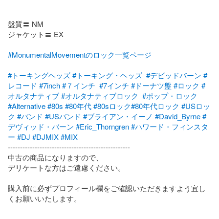
盤質〓 NM

ジャケット〓 EX

#MonumentalMovementのロック一覧ページ
#トーキングヘッズ
#トーキング・ヘッズ
#デビッドバーン
#
レコード
#7inch
#７インチ
#7インチ
#ドーナツ盤
#ロック
#
オルタナティブ
#オルタナティブロック
#ポップ・ロック
#Alternative
#80s
#80年代
#80sロック
#80年代ロック
#USロッ
ク
#バンド
#USバンド
#ブライアン・イーノ
#David_Byrne
#
デヴィッド・バーン
#Eric_Thorngren
#ハワード・フィンスタ
ー
#DJ
#DJMIX
#MIX
--------------------------------------------------

中古の商品になりますので、

デリケートな方はご遠慮ください。

購入前に必ずプロフィール欄をご確認いただきますよう宜し
くお願いいたします。
