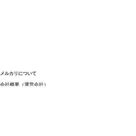
メルカリについて
会社概要（運営会社）
採用情報
プレスリリース
公式ブログ
プレスキット
メルカリUS
メルカリShops
m department（エムデパ）
ヘルプ