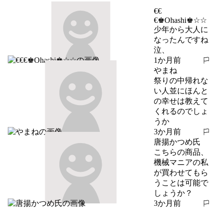
€€
€♚Ohashi♚☆☆
少年から大人に
なったんですね
泣、
1か月前
報告する
やまね
祭りの中帰れな
い人並にほんと
の幸せは教えて
くれるのでしょ
うか
3か月前
報告する
唐揚かつめ氏
こちらの商品、
機械マニアの私
が買わせてもら
うことは可能で
しょうか？
3か月前
報告する