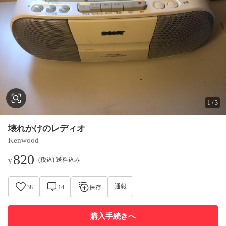
1
/
3
壊れかけのレディオ
Kenwood
820
(税込) 送料込み
¥
通報
38
14
保存
購入手続きへ