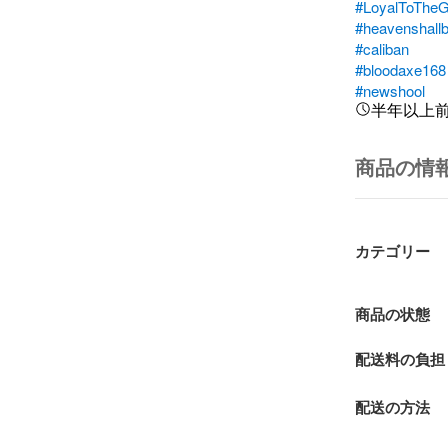
#LoyalToTheG
#heavenshall
#caliban
#bloodaxe168
#newshool
半年以上
商品の情
カテゴリー
商品の状態
配送料の負担
配送の方法