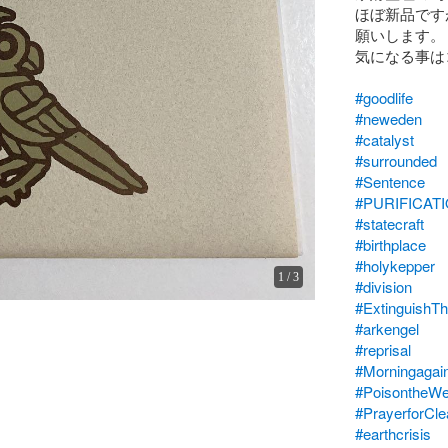
ほぼ新品です
願いします。

気になる事は
#goodlife
#neweden
#catalyst
#surrounded
#Sentence
#PURIFICAT
#statecraft
#birthplace
#holykepper
1
/
3
#division
#ExtinguishTh
#arkengel
#reprisal
#Morningagai
#PoisontheWe
#PrayerforCle
#earthcrisis