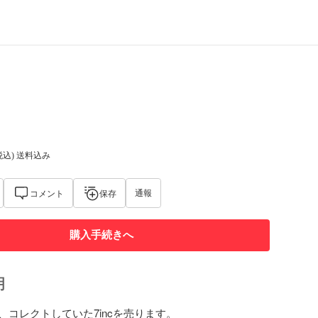
税込) 送料込み
通報
コメント
保存
購入手続きへ
明
コレクトしていた7incを売ります。
