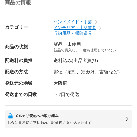
商品の情報
ハンドメイド・手芸
カテゴリー
インテリア・生活道具
収納用品・掃除道具
新品、未使用
商品の状態
新品で購入し、一度も使用していない
配送料の負担
送料込み(出品者負担)
配送の方法
郵便（定型、定形外、書留など）
発送元の地域
大阪府
発送までの日数
4~7日で発送
メルカリ安心への取り組み
お金は事務局に支払われ、評価後に振り込まれます