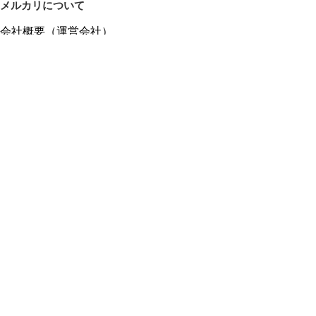
メルカリについて
会社概要（運営会社）
採用情報
プレスリリース
公式ブログ
プレスキット
メルカリUS
メルカリShops
m department（エムデパ）
ヘルプ
ヘルプセンター（ガイド・お問い合わせ）
メルカリShopsでショップを開設する
メルカリShops ショップ管理画面にログイン
メルカリShops出店者向けガイド
お問い合わせ一覧
フリーワードから商品をさがす
プライバシーと利用規約
メルカリ利用規約
メルカリShops利用規約