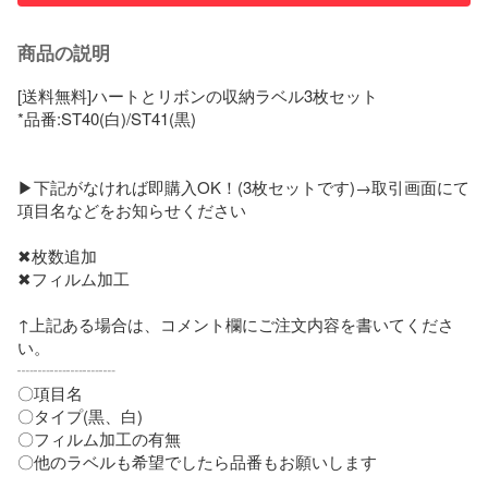
商品の説明
[送料無料]ハートとリボンの収納ラベル3枚セット

*品番:ST40(白)/ST41(黒)

▶下記がなければ即購入OK！(3枚セットです)→取引画面にて
項目名などをお知らせください

✖枚数追加

✖フィルム加工

↑上記ある場合は、コメント欄にご注文内容を書いてくださ
い。

┈┈┈┈┈┈

〇項目名

〇タイプ(黒、白)

〇フィルム加工の有無

〇他のラベルも希望でしたら品番もお願いします
