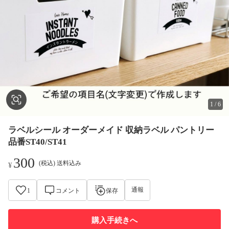
1
/
6
ラベルシール オーダーメイド 収納ラベル パントリー
品番ST40/ST41
300
(税込) 送料込み
¥
通報
1
コメント
保存
購入手続きへ