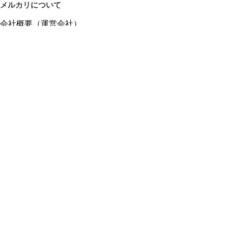
メルカリについて
会社概要（運営会社）
採用情報
プレスリリース
公式ブログ
プレスキット
メルカリUS
メルカリShops
m department（エムデパ）
ヘルプ
ヘルプセンター（ガイド・お問い合わせ）
メルカリShopsでショップを開設する
メルカリShops ショップ管理画面にログイン
メルカリShops出店者向けガイド
お問い合わせ一覧
フリーワードから商品をさがす
プライバシーと利用規約
メルカリ利用規約
メルカリShops利用規約