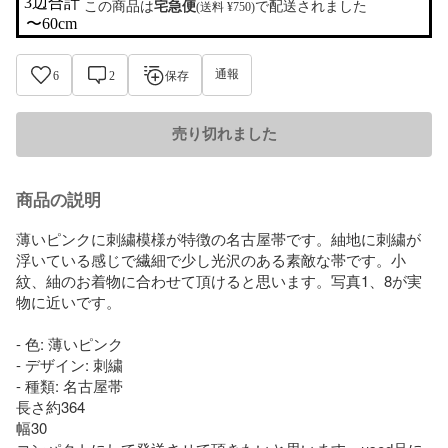
3辺合計

この商品は
宅急便
で配送されました
(送料 ¥750)
〜60cm
通報
6
2
保存
売り切れました
商品の説明
薄いピンクに刺繍模様が特徴の名古屋帯です。紬地に刺繍が
浮いている感じで繊細で少し光沢のある素敵な帯です。小
紋、紬のお着物に合わせて頂けると思います。写真1、8が実
物に近いです。

- 色: 薄いピンク

- デザイン: 刺繍

- 種類: 名古屋帯

長さ約364

幅30
