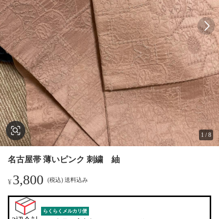
1
/
8
名古屋帯 薄いピンク 刺繍 紬
3,800
(税込) 送料込み
¥
らくらくメルカリ便