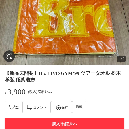
1
/
2
【新品未開封】B’z LIVE-GYM’99 ツアータオル 松本
孝弘 稲葉浩志
3,900
(税込) 送料込み
¥
通報
22
コメント
保存
購入手続きへ