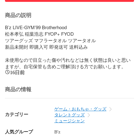
商品の説明
B’z LIVE-GYM’99 Brotherhood

松本孝弘 稲葉浩志 FYOP+ FYOD

ツアーグッズ マフラータオル ツアータオル

新品未開封 即購入可 即発送可 送料込み

未使用なので目立った傷や汚れなどは無く状態は良いと思い
ますが、自宅保管も含めご理解頂ける方でお願いします。
16日前
商品の情報
ゲーム・おもちゃ・グッズ
カテゴリー
タレントグッズ
ミュージシャン
人気グループ
B'z