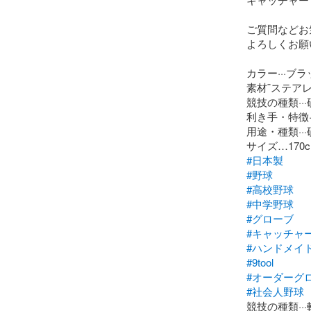
ご質問などお
よろしくお願
カラー···ブラ
素材¨ステアレ
競技の種類···
利き手・特徴··
用途・種類··
#日本製
#野球
#高校野球
#中学野球
#グローブ
#キャッチャ
#ハンドメイ
#9tool
#オーダーグ
#社会人野球
競技の種類··