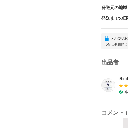
発送元の地域
発送までの日
メルカリ安
お金は事務局に
出品者
9too
コメント (1