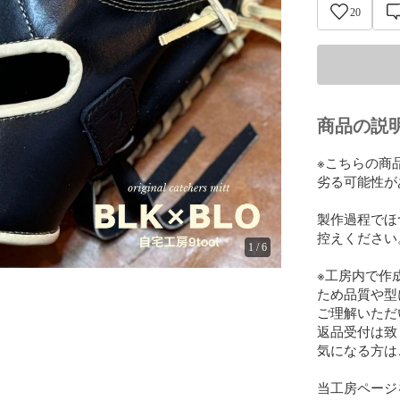
20
商品の説
※こちらの商
劣る可能性が
製作過程でほ
控えください。
1
/
6
※工房内で作
ため品質や型
ご理解いただ
返品受付は致
気になる方は
当工房ページ