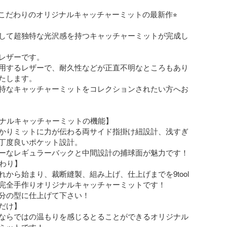
factoryこだわりのオリジナルキャッチャーミットの最新作⭐︎

して超独特な光沢感を持つキャッチャーミットが完成し
レザーです。

用するレザーで、耐久性などが正直不明なところもあり
たします。

特なキャッチャーミットをコレクションされたい方へお
リジナルキャッチャーミットの機能】

かりミットに力が伝わる両サイド指掛け紐設計、浅すぎ
丁度良いポケット設計。

ーなレギュラーバックと中間設計の捕球面が魅力です！

だわり】

から始まり、裁断縫製、組み上げ、仕上げまでを9tool 
で行う完全手作りオリジナルキャッチャーミットです！

分の型に仕上げて下さい！

だけ】

ならではの温もりを感じるとることができるオリジナル
ミットです！
