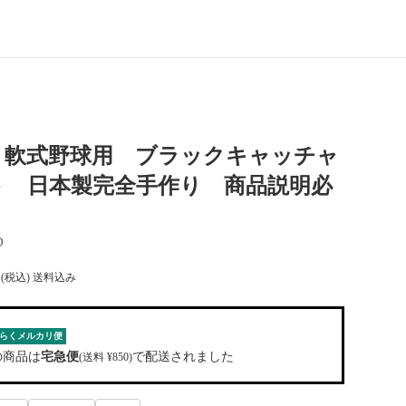
ノ軟式野球用 ブラックキャッチャ
ト 日本製完全手作り 商品説明必
D
(税込) 送料込み
らくメルカリ便
の商品は
宅急便
で配送されました
(送料 ¥850)