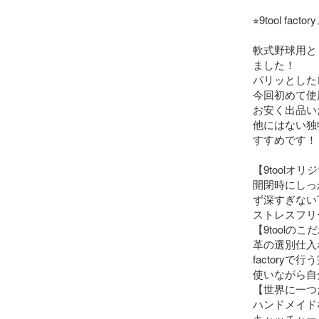
⭐︎9tool 
軟式野球用と
ました！

パリッとした
今回初めて使
お安く出品い
他にはない独
すすめです！

【9toolオ
開閉時にしっ
ず深すぎない
ストレスフリ
【9toolのこ
革の選別仕入れ
factory
使いながら自
【世界に一つ
ハンドメイド
キャッチャー