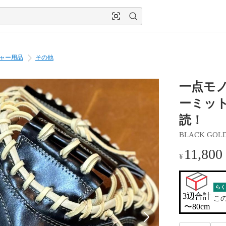
ャー用品
その他
一点モ
ーミッ
読！
BLACK GOL
11,800
¥
らく
3辺合計

こ
〜80cm