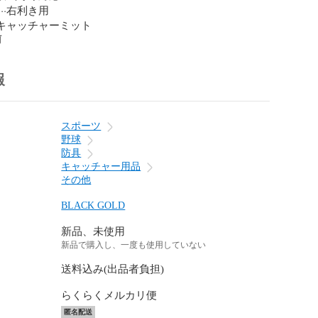
·右利き用

·キャッチャーミット
前
報
スポーツ
野球
防具
キャッチャー用品
その他
BLACK GOLD
新品、未使用
新品で購入し、一度も使用していない
送料込み(出品者負担)
らくらくメルカリ便
匿名配送