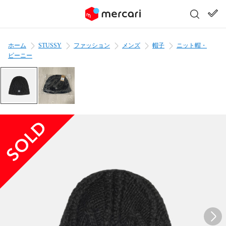
ホーム
STUSSY
ファッション
メンズ
帽子
ニット帽・
ビーニー