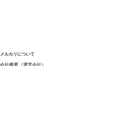
メルカリについて
会社概要（運営会社）
採用情報
プレスリリース
公式ブログ
プレスキット
メルカリUS
メルカリShops
m department（エムデパ）
ヘルプ
ヘルプセンター（ガイド・お問い合わせ）