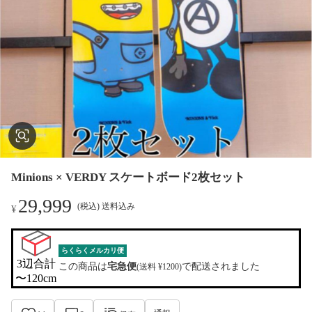
Minions × VERDY スケートボード2枚セット
29,999
(税込) 送料込み
¥
らくらくメルカリ便
3辺合計

この商品は
宅急便
で配送されました
(送料 ¥1200)
〜120cm