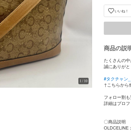
いいね！
商品の説
たくさんの中
誠にありがと
#タクチャン
1
/
10
↑こちらから
フォロー割も
詳細はプロフ
〇商品説明

OLDCELIN