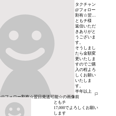
タクチャン
@フォロー
割有☆翌日
発送可能☆
ともチ様

返信いただ
きありがと
うございま
す。

そうしまし
たら金額変
更いたしま
すのでご購
入の程よろ
しくお願い
いたしま
す。
半年以上
報告する
前
ともチ
17,000でよろしくお願い
します
