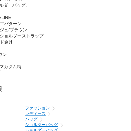
ルダーバッグ。

LINE

ロゴパターン

ージュ/ブラウン

: ショルダーストラップ

ルド金具

ウン

··マカダム柄
前
報
ファッション
レディース
バッグ
ショルダーバッグ
ショルダーバッグ