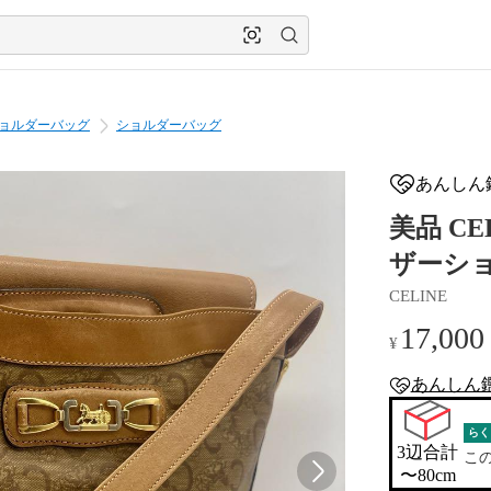
ョルダーバッグ
ショルダーバッグ
あんしん
美品 CE
ザーシ
CELINE
17,000
¥
あんしん
anshin-apprais
らく
3辺合計

こ
〜80cm