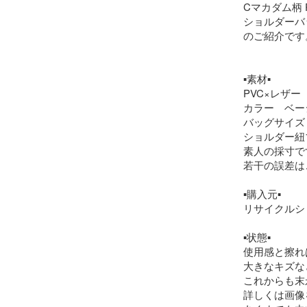
Cマカダム柄 P
ショルダーバ
のご紹介です。
▪素材▪

PVC×レザー

カラー　ベー
バッグサイズ　H2
ショルダー紐103
素人の採寸で
若干の誤差は
▪購入元▪

リサイクルシ
▪状態▪

使用感と擦れ
大きなキズな
これからも末
詳しくは画像