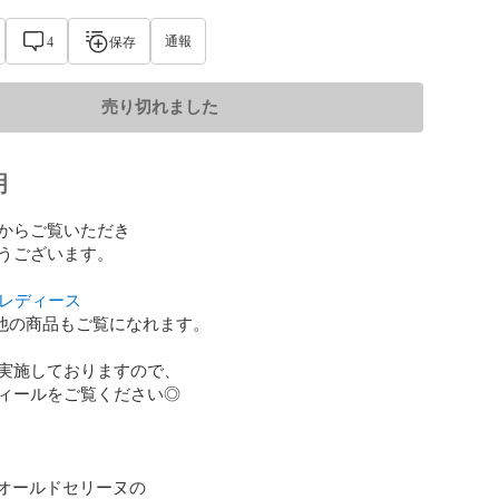
通報
4
保存
売り切れました
明
からご覧いただき

うございます。　

_レディース
他の商品もご覧になれます。

実施しておりますので、

ィールをご覧ください◎

E オールドセリーヌの
