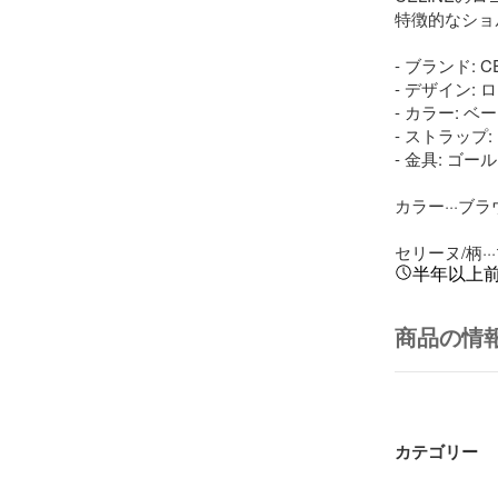
特徴的なショ
- ブランド: CE
- デザイン: 
- カラー: ベ
- ストラップ
- 金具: ゴー
カラー···ブラ
セリーヌ/柄·
半年以上
商品の情
カテゴリー