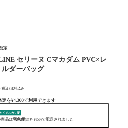
鑑定
LINE セリーヌ Cマカダム PVC×レ
ョルダーバッグ
(税込) 送料込み
鑑定
を¥4,300で利用できます
al-tag
らくメルカリ便
の商品は
宅急便
で配送されました
(送料 ¥850)