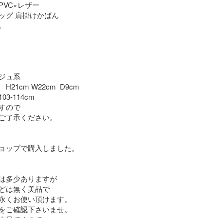
VC×レザー

ッグ 肩掛けかばん



ジュ系

1cm W22cm  D9cm

-114cm

すので

ご了承ください。

ョップで購入しました。

は多少ありますが

どは無く美品で

永くお使い頂けます。

をご確認下さいませ。
