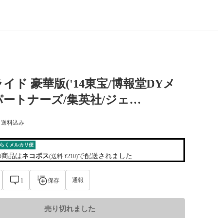
イド 豪華版('14東宝/博報堂DYメ
ートナーズ/集英社/ジェ…
) 送料込み
らくメルカリ便
の商品は
ネコポス
で配送されました
(送料 ¥210)
通報
1
保存
売り切れました