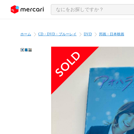
ンツにスキップ
ホーム
CD・DVD・ブルーレイ
DVD
邦画・日本映画