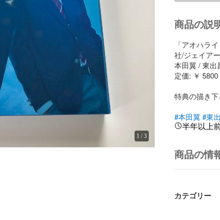
商品の説
「アオハライド
社/ジェイアール
本田翼 / 東出昌
定価: ￥ 5800

特典の描き下
#本田翼
#東
半年以上
1
/
3
商品の情
カテゴリー