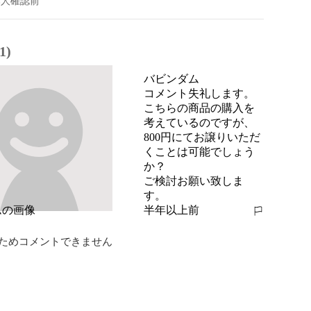
本人確認前
1)
バビンダム
コメント失礼します。

こちらの商品の購入を
考えているのですが、

800円にてお譲りいただ
くことは可能でしょう
か？

ご検討お願い致しま
す。
半年以上前
報告する
ためコメントできません