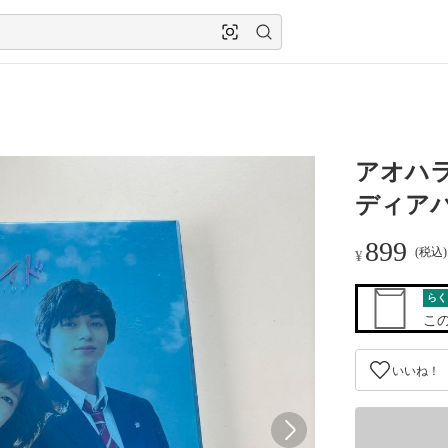
アオハラ
ディアパ
899
(税込
¥
らく
こ
いいね！