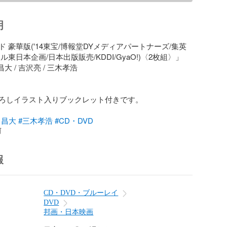
明
 豪華版('14東宝/博報堂DYメディアパートナーズ/集英
東日本企画/日本出版販売/KDDI/GyaO!)〈2枚組〉」

大 / 吉沢亮 / 三木孝浩

ろしイラスト入りブックレット付きです。

出昌大
#三木孝浩
#CD・DVD
前
報
CD・DVD・ブルーレイ
DVD
邦画・日本映画