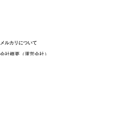
メルカリについて
会社概要（運営会社）
採用情報
プレスリリース
公式ブログ
プレスキット
メルカリUS
メルカリShops
m department（エムデパ）
ヘルプ
ヘルプセンター（ガイド・お問い合わせ）
メルカリShopsでショップを開設する
メルカリShops ショップ管理画面にログイン
メルカリShops出店者向けガイド