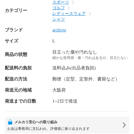
スポーツ
ゴルフ
カテゴリー
レディースウェア
シャツ
ブランド
archivio
サイズ
L
目立った傷や汚れなし
商品の状態
細かな使用感・傷・汚れはあるが、目立たない
配送料の負担
送料込み(出品者負担)
配送の方法
郵便（定型、定形外、書留など）
発送元の地域
大阪府
発送までの日数
1~2日で発送
メルカリ安心への取り組み
お金は事務局に支払われ、評価後に振り込まれます