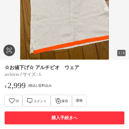
1
/
4
☆お値下げ☆ アルチビオ ウェア
 / 
archivio
サイズ
 : 
L
2,999
(税込) 送料込み
¥
通報
10
コメント
保存
購入手続きへ