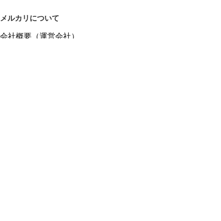
メルカリについて
会社概要（運営会社）
採用情報
プレスリリース
公式ブログ
プレスキット
メルカリUS
メルカリShops
m department（エムデパ）
ヘルプ
ヘルプセンター（ガイド・お問い合わせ）
メルカリShopsでショップを開設する
メルカリShops ショップ管理画面にログイン
メルカリShops出店者向けガイド
お問い合わせ一覧
フリーワードから商品をさがす
プライバシーと利用規約
メルカリ利用規約