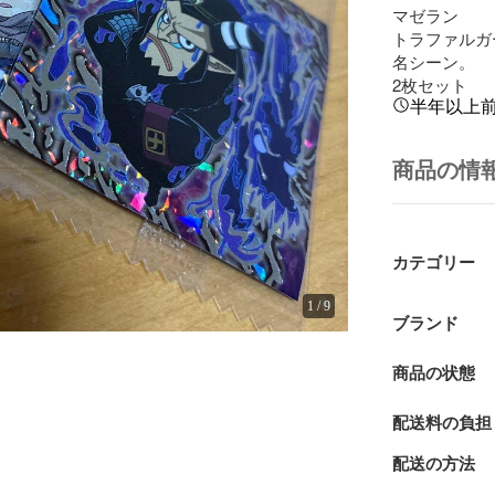
マゼラン

トラファルガ
名シーン。

2枚セット
半年以上
商品の情
カテゴリー
1
/
9
ブランド
商品の状態
配送料の負担
配送の方法