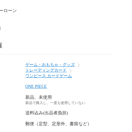
ーローン

前
報
ゲーム・おもちゃ・グッズ
トレーディングカード
ワンピース カードゲーム
ONE PIECE
新品、未使用
新品で購入し、一度も使用していない
送料込み(出品者負担)
郵便（定型、定形外、書留など）