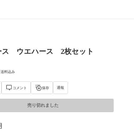
ース ウエハース 2枚セット
) 送料込み
通報
コメント
保存
売り切れました
明