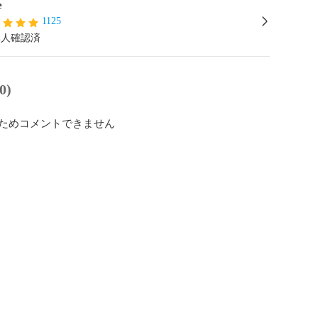
e
1125
本人確認済
0)
ためコメントできません