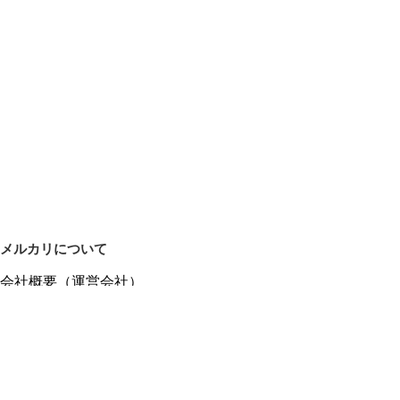
メルカリについて
会社概要（運営会社）
採用情報
プレスリリース
公式ブログ
プレスキット
メルカリUS
メルカリShops