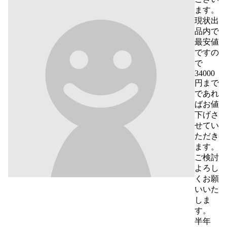
ます。

現状出
品内で
最安値
ですの
で
34000
円まで
であれ
ばお値
下げさ
せてい
ただき
ます。

ご検討
よろし
くお願
いいた
しま
す。
半年