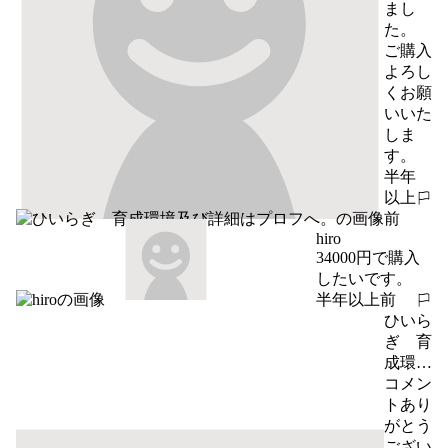
へ。
まし
た。

ご購入
よろし
くお願
いいた
しま
す。
半年
以上
報告する
前
hiro
34000円で購入
したいです。
半年以上前
報告する
ひいら
ぎ 育
成環境
及び詳
コメン
細はプ
トあり
ロフ
がとう
へ。
ござい