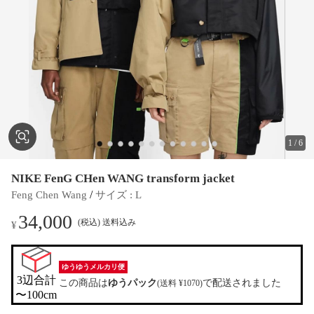
1
/
6
NIKE FenG CHen WANG transform jacket
 / 
Feng Chen Wang
サイズ
 : 
L
34,000
(税込) 送料込み
¥
ゆうゆうメルカリ便
3辺合計

この商品は
ゆうパック
で配送されました
(送料 ¥1070)
〜100cm