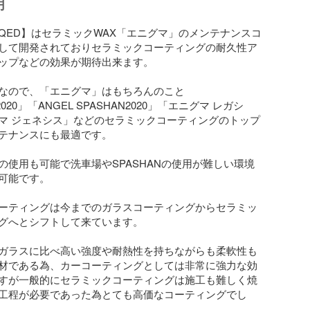
明
QED】はセラミックWAX「エニグマ」のメンテナンスコ
して開発されておりセラミックコーティングの耐久性ア
ップなどの効果が期待出来ます。

なので、「エニグマ」はもちろんのこと
2020」「ANGEL SPASHAN2020」「エニグマ レガシ
マ ジェネシス」などのセラミックコーティングのトップ
テナンスにも最適です。

の使用も可能で洗車場やSPASHANの使用が難しい環境
可能です。

ーティングは今までのガラスコーティングからセラミッ
グへとシフトして来ています。

ガラスに比べ高い強度や耐熱性を持ちながらも柔軟性も
材である為、カーコーティングとしては非常に強力な効
すが一般的にセラミックコーティングは施工も難しく焼
工程が必要であった為とても高価なコーティングでし