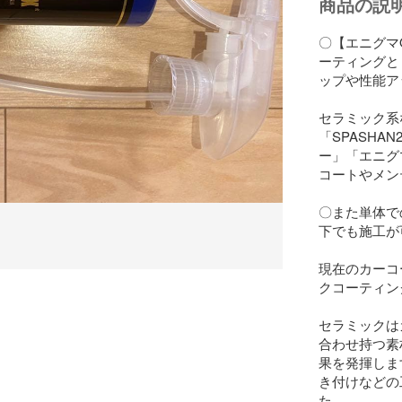
商品の説
〇【エニグマ
ーティングと
ップや性能ア
セラミック系
「SPASHAN
ー」「エニグ
コートやメン
〇また単体で
下でも施工が
現在のカーコ
クコーティン
セラミックは
合わせ持つ素
果を発揮しま
き付けなどの
た。
