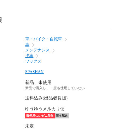
報
車・バイク・自転車
車
メンテナンス
洗車
ワックス
SPASHAN
新品、未使用
新品で購入し、一度も使用していない
送料込み(出品者負担)
ゆうゆうメルカリ便
郵便局/コンビニ受取
匿名配送
未定