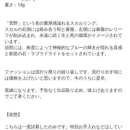
重さ：13g

「荒野」という名の重厚感溢れるスカルリング。

スカルの右側には絡み合う蛇と薔薇、左側には薔薇のレリー
フが刻み込まれ、永遠に続く生と死の循環がイメージされて
います。

頭部には、角度によって神秘的なブルーの輝きが現れる直感
と創造の石・ラブラドライトをセットされています。

ファッションは流行り廃りの繰り返しです。流行り出す頃に
は価格を上げたいと思いますので、今のうちに是非。

底値になります。予告なく出品取り止め、値上げありますの
でご了承ください。

【状態】

こちらは一度試着したのみです。特別お手入れなどはしてい