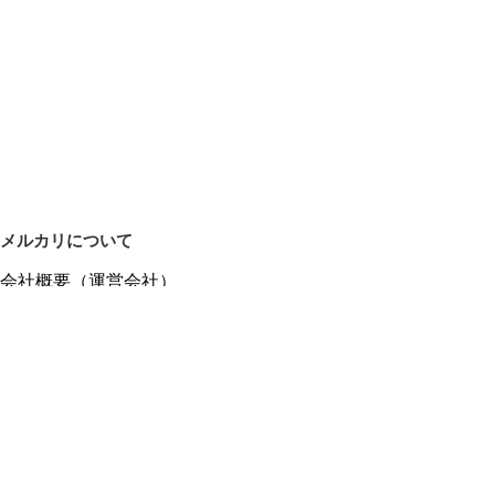
メルカリについて
会社概要（運営会社）
採用情報
プレスリリース
公式ブログ
プレスキット
メルカリUS
メルカリShops
m department（エムデパ）
ヘルプ