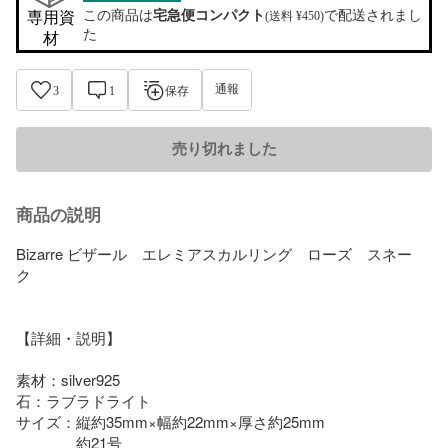
この商品は
宅急便コンパクト
で配送されまし
専用資
(送料 ¥450)
た
材
通報
3
1
保存
売り切れました
商品の説明
Bizarre ビザール　エレミアスカルリング　ローズ　スネー
ク　

【詳細・説明】

素材：silver925

石：ラブラドライト

サイズ：縦約35mm×幅約22mm×厚さ約25mm

　　　　約21号
