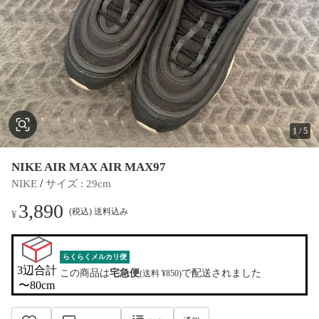
1
/
5
NIKE AIR MAX AIR MAX97
 / 
NIKE
サイズ
 : 
29cm
3,890
(税込) 送料込み
¥
らくらくメルカリ便
3辺合計

この商品は
宅急便
で配送されました
(送料 ¥850)
〜80cm