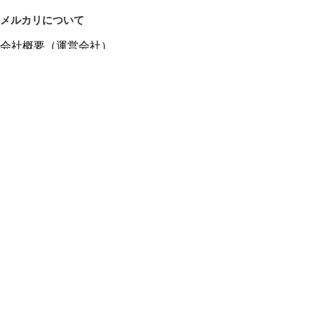
メルカリについて
会社概要（運営会社）
採用情報
プレスリリース
公式ブログ
プレスキット
メルカリUS
メルカリShops
m department（エムデパ）
ヘルプ
ヘルプセンター（ガイド・お問い合わせ）
メルカリShopsでショップを開設する
メルカリShops ショップ管理画面にログイン
メルカリShops出店者向けガイド
お問い合わせ一覧
フリーワードから商品をさがす
プライバシーと利用規約
メルカリ利用規約