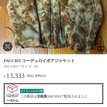
1
/
5
FACCIES コーデュロイボアジャケット
 / 
FACCIES
サイズ
 : 
M
13,333
(税込) 送料込み
¥
らくらくメルカリ便
3辺合計

この商品は
宅急便
で配送されました
(送料 ¥850)
〜80cm