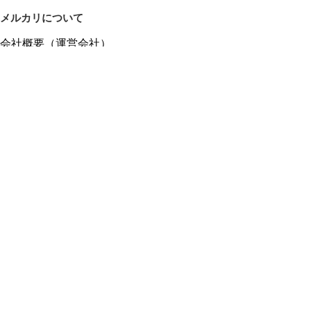
メルカリについて
会社概要（運営会社）
採用情報
プレスリリース
公式ブログ
プレスキット
メルカリUS
メルカリShops
m department（エムデパ）
ヘルプ
ヘルプセンター（ガイド・お問い合わせ）
メルカリShopsでショップを開設する
メルカリShops ショップ管理画面にログイン
メルカリShops出店者向けガイド
お問い合わせ一覧
フリーワードから商品をさがす
プライバシーと利用規約
メルカリ利用規約