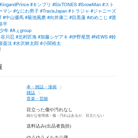
KingandPrince
#キンプリ
#SixTONES
#SnowMan
#スト
ーマン
#なにわ男子
#TravisJapan
#トラジャ
#ジャニーズ
T
#中山優馬
#菊池風磨
#向井康二
#目黒蓮
#めめこじ
#渡
恭平
美少年
#Aぇgroup
長谷川忍
#北村匠海
#加藤シゲアキ
#伊野尾慧
#NEWS
#鈴
根葵汰
#水沢林太郎
#小関裕太
前
報
本・雑誌・漫画
雑誌
音楽・芸能
目立った傷や汚れなし
細かな使用感・傷・汚れはあるが、目立たない
送料込み(出品者負担)
ゆうゆうメルカリ便