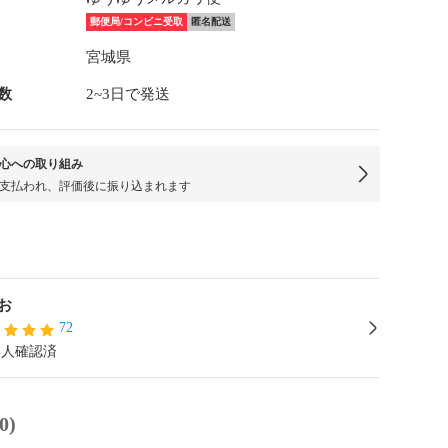
郵便局/コンビニ受取
匿名配送
宮城県
数
2~3日で発送
心への取り組み
支払われ、評価後に振り込まれます
お
72
本人確認済
0)