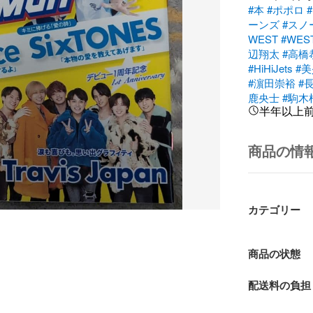
#本
#ポポロ
#
ーンズ
#スノ
WEST
#WES
辺翔太
#高橋
#HiHiJets
#
#濵田崇裕
#
鹿央士
#駒木
半年以上
商品の情
カテゴリー
商品の状態
配送料の負担