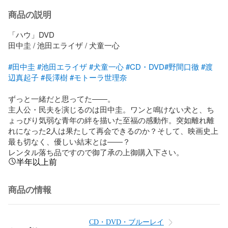
商品の説明
「ハウ」DVD

田中圭 / 池田エライザ / 犬童一心

#田中圭
#池田エライザ
#犬童一心
#CD・DVD
#野間口徹
#渡
辺真起子
#長澤樹
#モトーラ世理奈
ずっと一緒だと思ってた――。

主人公・民夫を演じるのは田中圭。ワンと鳴けない犬と、ち
ょっぴり気弱な青年の絆を描いた至福の感動作。突如離れ離
れになった2人は果たして再会できるのか？そして、映画史上
最も切なく、優しい結末とは――？

レンタル落ち品ですので御了承の上御購入下さい。
半年以上前
商品の情報
CD・DVD・ブルーレイ