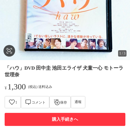
1
/
3
「ハウ」DVD 田中圭 池田エライザ 犬童一心 モトーラ
世理奈
1,300
(税込) 送料込み
¥
通報
1
コメント
保存
購入手続きへ