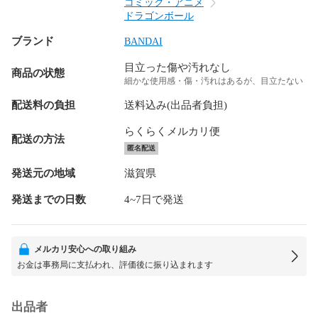
コミック・アニメ
ドラゴンボール
ブランド
BANDAI
目立った傷や汚れなし
商品の状態
細かな使用感・傷・汚れはあるが、目立たない
配送料の負担
送料込み(出品者負担)
らくらくメルカリ便
配送の方法
匿名配送
発送元の地域
滋賀県
発送までの日数
4~7日で発送
メルカリ安心への取り組み
お金は事務局に支払われ、評価後に振り込まれます
出品者