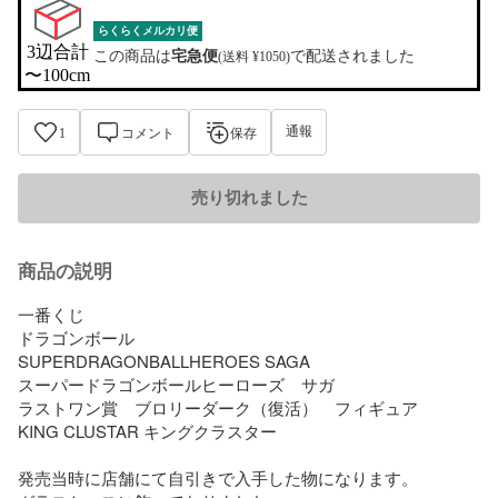
らくらくメルカリ便
3辺合計

この商品は
宅急便
で配送されました
(送料 ¥1050)
〜100cm
通報
1
コメント
保存
売り切れました
商品の説明
一番くじ

ドラゴンボール

SUPERDRAGONBALLHEROES SAGA

スーパードラゴンボールヒーローズ　サガ

ラストワン賞　ブロリーダーク（復活）　フィギュア

KING CLUSTAR キングクラスター

発売当時に店舗にて自引きで入手した物になります。
