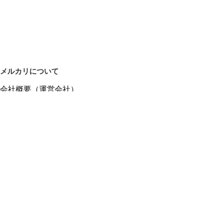
メルカリについて
会社概要（運営会社）
採用情報
プレスリリース
公式ブログ
プレスキット
メルカリUS
メルカリShops
m department（エムデパ）
ヘルプ
ヘルプセンター（ガイド・お問い合わせ）
メルカリShopsでショップを開設する
メルカリShops ショップ管理画面にログイン