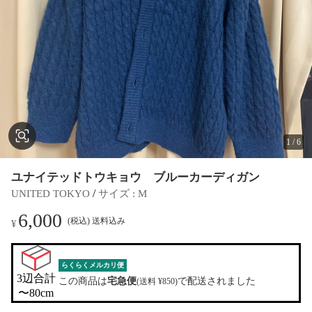
1
/
6
ユナイテッドトウキョウ ブルーカーディガン
 / 
UNITED TOKYO
サイズ
 : 
M
6,000
(税込) 送料込み
¥
らくらくメルカリ便
3辺合計

この商品は
宅急便
で配送されました
(送料 ¥850)
〜80cm