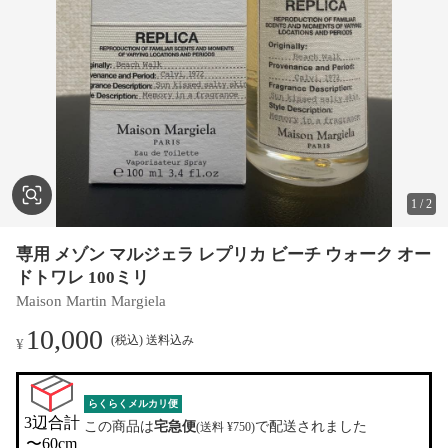
1
/
2
専用 メゾン マルジェラ レプリカ ビーチ ウォーク オー
ドトワレ 100ミリ
Maison Martin Margiela
10,000
(税込) 送料込み
¥
らくらくメルカリ便
3辺合計

この商品は
宅急便
で配送されました
(送料 ¥750)
〜60cm