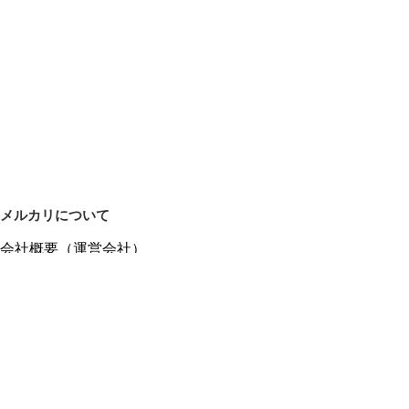
メルカリについて
会社概要（運営会社）
採用情報
プレスリリース
公式ブログ
プレスキット
メルカリUS
メルカリShops
m department（エムデパ）
ヘルプ