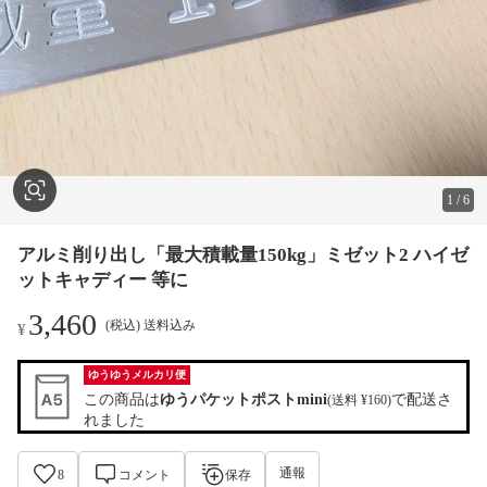
1
/
6
アルミ削り出し「最大積載量150kg」ミゼット2 ハイゼ
ットキャディー 等に
3,460
(税込) 送料込み
¥
ゆうゆうメルカリ便
この商品は
ゆうパケットポストmini
で配送さ
(送料 ¥160)
れました
通報
8
コメント
保存