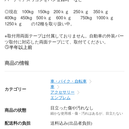
◎現在　100kg　150kg　200ｋｇ　250ｋｇ　350ｋｇ　
400kg　450kg　500ｋｇ　600ｋｇ　　750kg　1000ｋｇ　
1250ｋｇ　　の12種を取り扱い中。

※取付用両面テープは付属しておりません。自動車の外装パー
ツ取付に対応した両面テープにて、取付てください。
半年以上前
商品の情報
車・バイク・自転車
車
カテゴリー
アクセサリー
エンブレム
目立った傷や汚れなし
商品の状態
細かな使用感・傷・汚れはあるが、目立たない
配送料の負担
送料込み(出品者負担)