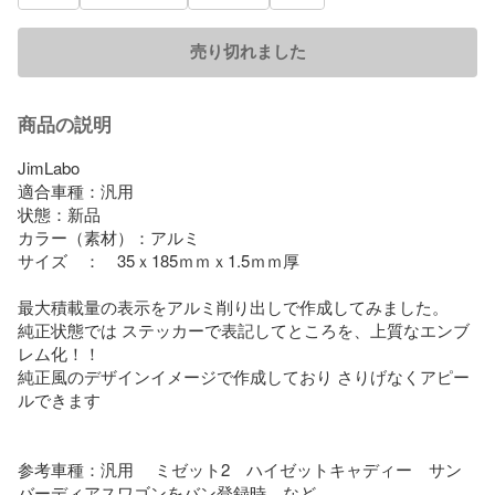
売り切れました
商品の説明
JimLabo

適合車種：汎用

状態：新品

カラー（素材）：アルミ

サイズ　：　35ｘ185ｍｍｘ1.5ｍｍ厚

最大積載量の表示をアルミ削り出しで作成してみました。

純正状態では ステッカーで表記してところを、上質なエンブ
レム化！！

純正風のデザインイメージで作成しており さりげなくアピー
ルできます

参考車種：汎用 　ミゼット2　ハイゼットキャディー　サン
バーディアスワゴンをバン登録時　など
