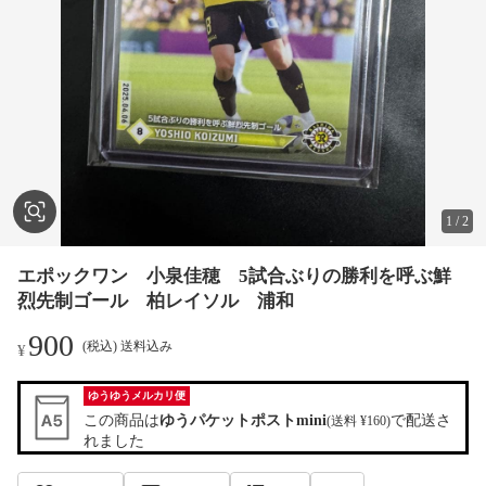
1
/
2
エポックワン 小泉佳穂 5試合ぶりの勝利を呼ぶ鮮
烈先制ゴール 柏レイソル 浦和
900
(税込) 送料込み
¥
ゆうゆうメルカリ便
この商品は
ゆうパケットポストmini
で配送さ
(送料 ¥160)
れました