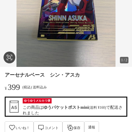
1
/
2
アーセナルベース シン・アスカ
399
(税込) 送料込み
¥
ゆうゆうメルカリ便
この商品は
ゆうパケットポストmini
で配送さ
(送料 ¥160)
れました
通報
いいね！
コメント
保存